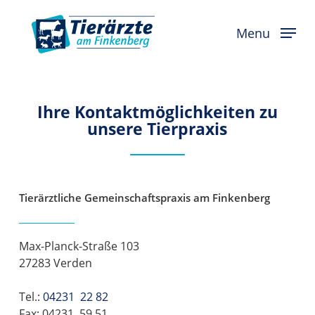
Skip
to
Menu
main
content
Ihre Kontaktmöglichkeiten zu
unsere Tierpraxis
Tierärztliche Gemeinschaftspraxis
am Finkenberg
Max-Planck-Straße 103
27283 Verden
Tel.:
04231 22 82
Fax: 04231 59 51