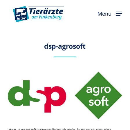
Skip
to
Menu
main
content
dsp-agrosoft